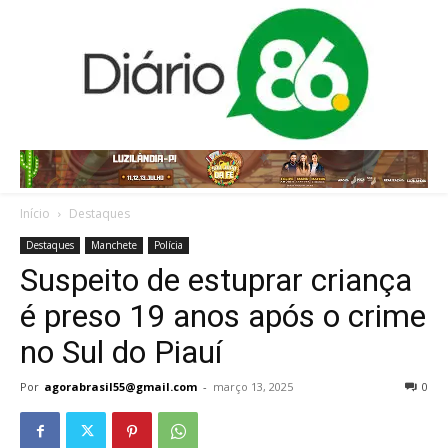
Início
Destaques
Destaques
Manchete
Polícia
Suspeito de estuprar criança
é preso 19 anos após o crime
no Sul do Piauí
Por
agorabrasil55@gmail.com
-
março 13, 2025
0