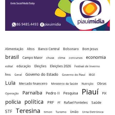
Banco Central
Alimentação
Altos
Bolsonaro
Bom Jesus
brasil
economia
Campo Maior
chuva
clima
concursos
Eleições 2026
educação
Eleições
edital
Festival de Inverno
Governo do Estado
fms
Geral
Governo do Piauí
IBGE
Lula
Obras
Mercado financeiro
Ministério da Saúde
Nutrição
Piauí
Parnaíba
Pedro II
Pesquisa
PIX
Operação
política
polícia
PRF
Rafael Fonteles
Saúde
PT
Teresina
STF
União
timon
Turismo
Urna Eletrônica