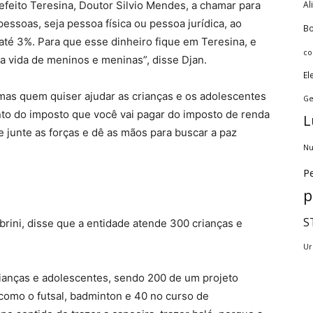
efeito Teresina, Doutor Silvio Mendes, a chamar para
Al
pessoas, seja pessoa física ou pessoa jurídica, ao
Bo
até 3%. Para que esse dinheiro fique em Teresina, e
co
 a vida de meninos e meninas”, disse Djan.
El
mas quem quiser ajudar as crianças e os adolescentes
Ge
nto do imposto que você vai pagar do imposto de renda
L
e junte as forças e dê as mãos para buscar a paz
Nu
Pe
p
S
rini, disse que a entidade atende 300 crianças e
Ur
ianças e adolescentes, sendo 200 de um projeto
omo o futsal, badminton e 40 no curso de