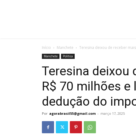
Início
Manchete
Teresina deixou de receber mais
Manchete
Política
Teresina deixou 
R$ 70 milhões e
dedução do impo
Por
agorabrasil55@gmail.com
-
março 17, 2025