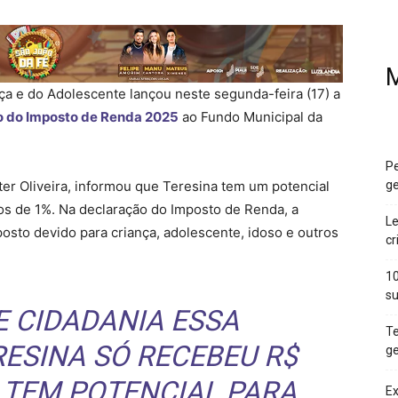
M
ça e do Adolescente lançou neste segunda-feira (17) a
 do Imposto de Renda 2025
ao Fundo Municipal da
Pe
lter Oliveira, informou que Teresina tem um potencial
ge
s de 1%. Na declaração do Imposto de Renda, a
Le
sto devido para criança, adolescente, idoso e outros
cr
10
su
E CIDADANIA ESSA
Te
RESINA SÓ RECEBEU R$
ge
 TEM POTENCIAL PARA
Ex