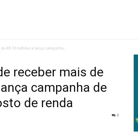
 de R$ 70 milhões e lança campanha...
de receber mais de
 lança campanha de
sto de renda
0