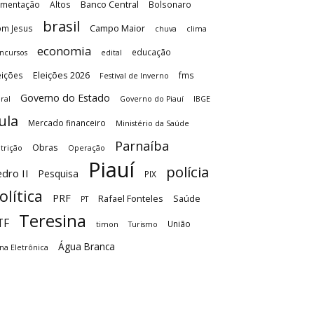
Banco Central
imentação
Altos
Bolsonaro
brasil
Campo Maior
m Jesus
chuva
clima
economia
educação
ncursos
edital
Eleições 2026
eições
fms
Festival de Inverno
Governo do Estado
ral
Governo do Piauí
IBGE
ula
Mercado financeiro
Ministério da Saúde
Parnaíba
Obras
trição
Operação
Piauí
polícia
dro II
Pesquisa
PIX
olítica
PRF
Rafael Fonteles
Saúde
PT
Teresina
TF
União
timon
Turismo
Água Branca
na Eletrônica