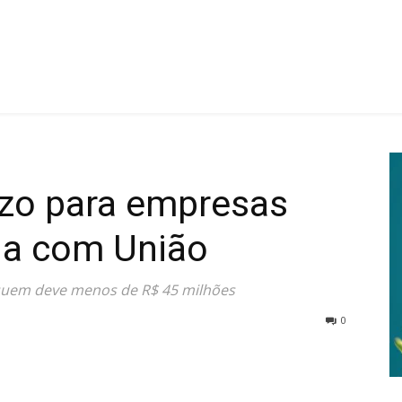
azo para empresas
da com União
 quem deve menos de R$ 45 milhões
0