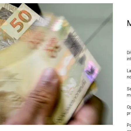
M
Dí
in
La
no
Se
ma
Op
pr
Po