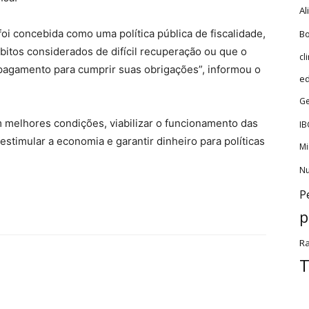
Al
foi concebida como uma política pública de fiscalidade,
Bo
itos considerados de difícil recuperação ou que o
cl
 pagamento para cumprir suas obrigações”, informou o
e
Ge
m melhores condições, viabilizar o funcionamento das
IB
stimular a economia e garantir dinheiro para políticas
Mi
Nu
P
p
Ra
T