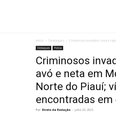
Início
Destaques
Criminosos invadem casa e rapt
Destaques
Polícia
Criminosos inva
avó e neta em M
Norte do Piauí; 
encontradas em 
Por
Direto da Redação
-
julho 23, 2025