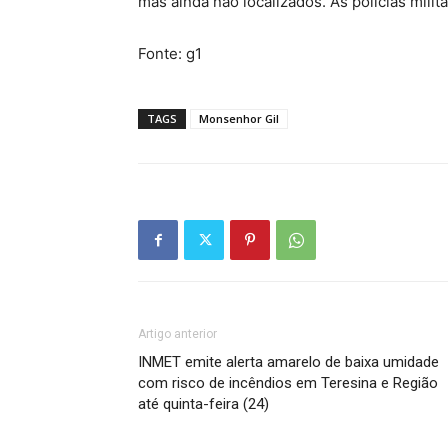
mas ainda não localizados. As polícias mili
Fonte: g1
TAGS
Monsenhor Gil
Artigo anterior
INMET emite alerta amarelo de baixa umidade
com risco de incêndios em Teresina e Região
até quinta-feira (24)