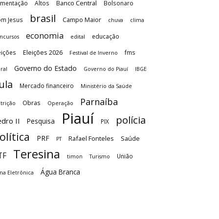
Banco Central
imentação
Altos
Bolsonaro
brasil
Campo Maior
m Jesus
chuva
clima
economia
educação
ncursos
edital
Eleições 2026
eições
fms
Festival de Inverno
Governo do Estado
ral
Governo do Piauí
IBGE
ula
Mercado financeiro
Ministério da Saúde
Parnaíba
Obras
trição
Operação
Piauí
polícia
dro II
Pesquisa
PIX
olítica
PRF
Rafael Fonteles
Saúde
PT
Teresina
TF
União
timon
Turismo
Água Branca
na Eletrônica