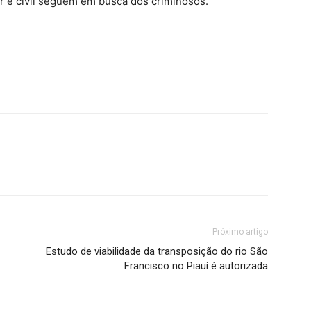
tar e civil seguem em busca dos criminosos.
Próximo artigo
Estudo de viabilidade da transposição do rio São
Francisco no Piauí é autorizada