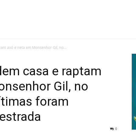
am avó e neta em Monsenhor Gil, no...
dem casa e raptam
onsenhor Gil, no
vítimas foram
estrada
0