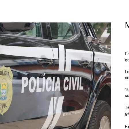
M
Pe
ge
Le
cr
10
su
Te
ge
Ex