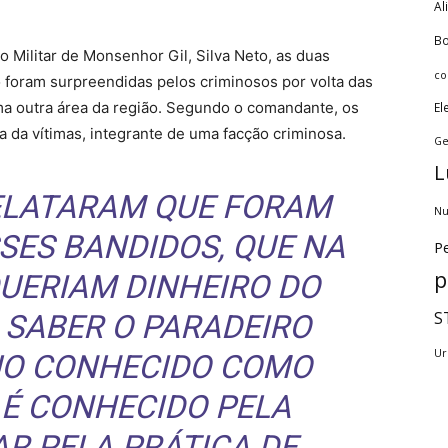
Al
Bo
Militar de Monsenhor Gil, Silva Neto, as duas
co
foram surpreendidas pelos criminosos por volta das
ma outra área da região. Segundo o comandante, os
El
 da vítimas, integrante de uma facção criminosa.
Ge
L
RELATARAM QUE FORAM
Nu
SES BANDIDOS, QUE NA
Pe
p
UERIAM DINHEIRO DO
S
M SABER O PARADEIRO
Ur
DUO CONHECIDO COMO
 É CONHECIDO PELA
AR PELA PRÁTICA DE