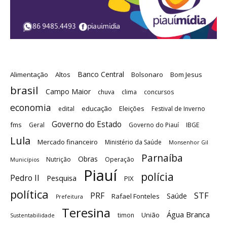
Banco Central
Alimentação
Altos
Bolsonaro
Bom Jesus
brasil
Campo Maior
chuva
clima
concursos
economia
educação
Eleições
edital
Festival de Inverno
Governo do Estado
fms
Geral
Governo do Piauí
IBGE
Lula
Mercado financeiro
Ministério da Saúde
Monsenhor Gil
Parnaíba
Obras
Nutrição
Operação
Municípios
Piauí
polícia
Pedro II
Pesquisa
PIX
política
STF
PRF
Saúde
Rafael Fonteles
Prefeitura
Teresina
Água Branca
União
timon
Sustentabilidade