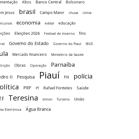
Banco Central
imentação
Altos
Bolsonaro
brasil
Campo Maior
m Jesus
chuva
clima
economia
educação
ncursos
edital
Eleições 2026
eições
fms
Festival de Inverno
Governo do Estado
ral
Governo do Piauí
IBGE
ula
Mercado financeiro
Ministério da Saúde
Parnaíba
Obras
trição
Operação
Piauí
polícia
dro II
Pesquisa
PIX
olítica
PRF
Rafael Fonteles
Saúde
PT
Teresina
TF
União
timon
Turismo
Água Branca
na Eletrônica