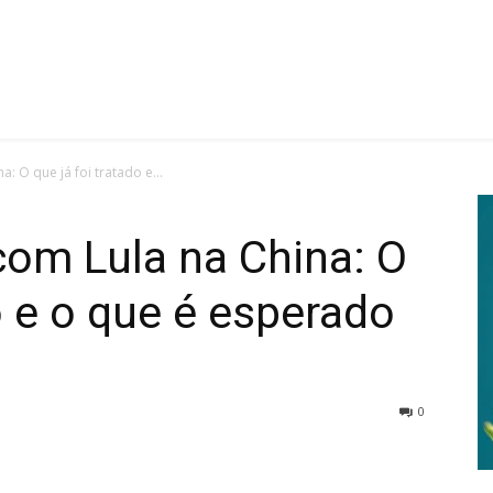
: O que já foi tratado e...
com Lula na China: O
o e o que é esperado
0