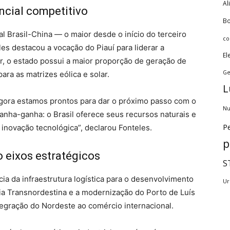
Al
ncial competitivo
Bo
l Brasil-China — o maior desde o início do terceiro
co
es destacou a vocação do Piauí para liderar a
El
r, o estado possui a maior proporção de geração de
Ge
ara as matrizes eólica e solar.
L
gora estamos prontos para dar o próximo passo com o
Nu
nha-ganha: o Brasil oferece seus recursos naturais e
Pe
 e inovação tecnológica”, declarou Fonteles.
p
o eixos estratégicos
S
a da infraestrutura logística para o desenvolvimento
Ur
ia Transnordestina e a modernização do Porto de Luís
egração do Nordeste ao comércio internacional.