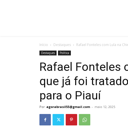
Início
Destaques
Rafael Fonteles com Lula na China
Destaques
Política
Rafael Fonteles 
que já foi tratad
para o Piauí
Por
agorabrasil55@gmail.com
-
maio 12, 2025