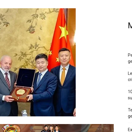
M
Pe
ge
Le
cr
10
su
Te
ge
Ex